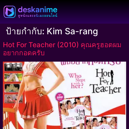
ป้ายกำกับ:
Kim Sa-rang
Hot For Teacher (2010) คุณครูฮอตผม
อยากกอดครับ