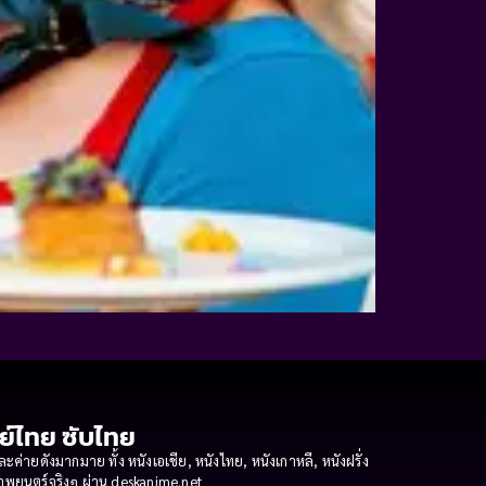
กย์ไทย ซับไทย
ายดังมากมาย ทั้ง หนังเอเชีย, หนังไทย, หนังเกาหลี, หนังฝรั่ง
งภาพยนตร์จริงๆ ผ่าน deskanime.net