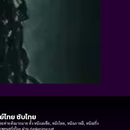
กย์ไทย ซับไทย
ายดังมากมาย ทั้ง หนังเอเชีย, หนังไทย, หนังเกาหลี, หนังฝรั่ง
งภาพยนตร์จริงๆ ผ่าน deskanime.net