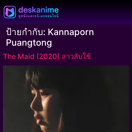
ป้ายกำกับ:
Kannaporn
Puangtong
The Maid (2020) สาวลับใช้