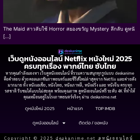
The Maid สาวลับใช้ Horror สยองขวัญ Mystery ลึกลับ ดูหนั
[…]
เว็บดูหนังออนไลน์ Netflix หนังใหม่ 2025
ครบทุกเรื่อง พากย์ไทย ซับไทย
หากคุณกำลังมองหา เว็บดูหนังออนไลน์ ที่รวมความสนุกทุกรูปแบบ deskanime
คือคำตอบ ด้วยคอลเลกชันภาพยนตร์และซีรีส์ใหม่ล่าสุดจาก Netflix และค่ายดัง
มากมาย ทั้ง หนังเอเชีย, หนังไทย, หนังเกาหลี, หนังฝรั่ง และ หนังจีน ครบทุก
รสชาติ รับชมได้แบบไม่สะดุด พร้อมคุณภาพ ดูหนังออนไลน์ฟรี ระดับ 4K ที่ทำให้
คุณเหมือนอยู่ในโรงภาพยนตร์จริงๆ ผ่าน deskanime.net
ดูหนังใหม่ 2025
หน้าแรก
TOP IMDB
ดูหนังออนไลน์
ติดต่อ / ขอหนัง
Copyright © 2025 deskanime.net ดูหนังออนไลน์