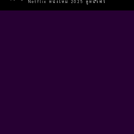
Netflix หนังใหม่ 2025 ดูหนังฟรี