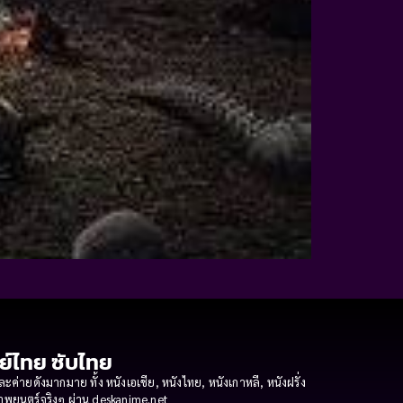
กย์ไทย ซับไทย
ายดังมากมาย ทั้ง หนังเอเชีย, หนังไทย, หนังเกาหลี, หนังฝรั่ง
งภาพยนตร์จริงๆ ผ่าน deskanime.net