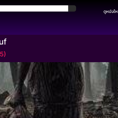
ดูหนังให
uf
5)