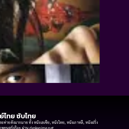
กย์ไทย ซับไทย
ายดังมากมาย ทั้ง หนังเอเชีย, หนังไทย, หนังเกาหลี, หนังฝรั่ง
งภาพยนตร์จริงๆ ผ่าน deskanime.net