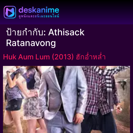
ป้ายกำกับ:
Athisack
Ratanavong
Huk Aum Lum (2013) ฮักอ่ำหล่ำ