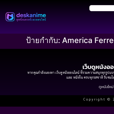
ป้ายกำกับ:
America Ferre
เว็บดูหนังออ
หากคุณกำลังมองหา เว็บดูหนังออนไลน์ ที่รวมความสนุกทุกรูปแบบ
และ หนังจีน ครบทุกรสชาติ รับชมได
ดูหนังใหม
Copyright © 2