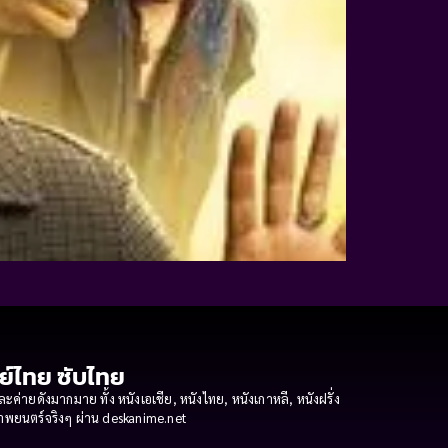
กย์ไทย ซับไทย
ายดังมากมาย ทั้ง หนังเอเชีย, หนังไทย, หนังเกาหลี, หนังฝรั่ง
งภาพยนตร์จริงๆ ผ่าน deskanime.net