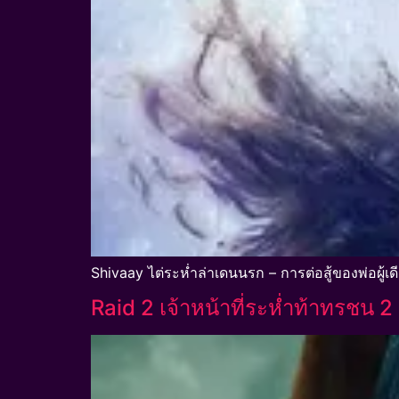
Shivaay ไต่ระห่ำล่าเดนนรก – การต่อสู้ของพ่อผู้เด
Raid 2 เจ้าหน้าที่ระห่ำท้าทรชน 