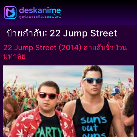
ป้ายกำกับ:
22 Jump Street
22 Jump Street (2014) สายลับรั่วป่วน
มหาลัย