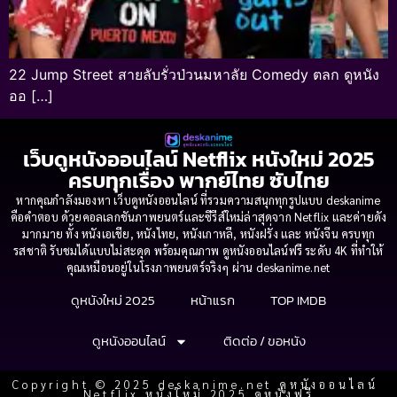
22 Jump Street สายลับรั่วป่วนมหาลัย Comedy ตลก ดูหนัง
ออ […]
เว็บดูหนังออนไลน์ Netflix หนังใหม่ 2025
ครบทุกเรื่อง พากย์ไทย ซับไทย
หากคุณกำลังมองหา เว็บดูหนังออนไลน์ ที่รวมความสนุกทุกรูปแบบ deskanime
คือคำตอบ ด้วยคอลเลกชันภาพยนตร์และซีรีส์ใหม่ล่าสุดจาก Netflix และค่ายดัง
มากมาย ทั้ง หนังเอเชีย, หนังไทย, หนังเกาหลี, หนังฝรั่ง และ หนังจีน ครบทุก
รสชาติ รับชมได้แบบไม่สะดุด พร้อมคุณภาพ ดูหนังออนไลน์ฟรี ระดับ 4K ที่ทำให้
คุณเหมือนอยู่ในโรงภาพยนตร์จริงๆ ผ่าน deskanime.net
ดูหนังใหม่ 2025
หน้าแรก
TOP IMDB
ดูหนังออนไลน์
ติดต่อ / ขอหนัง
Copyright © 2025 deskanime.net ดูหนังออนไลน์
Netflix หนังใหม่ 2025 ดูหนังฟรี