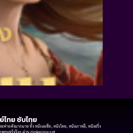
กย์ไทย ซับไทย
ายดังมากมาย ทั้ง หนังเอเชีย, หนังไทย, หนังเกาหลี, หนังฝรั่ง
งภาพยนตร์จริงๆ ผ่าน deskanime.net