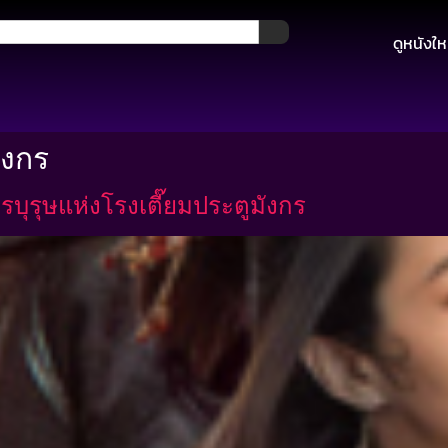
ดูหนังให
ังกร
บุรุษแห่งโรงเตี๊ยมประตูมังกร