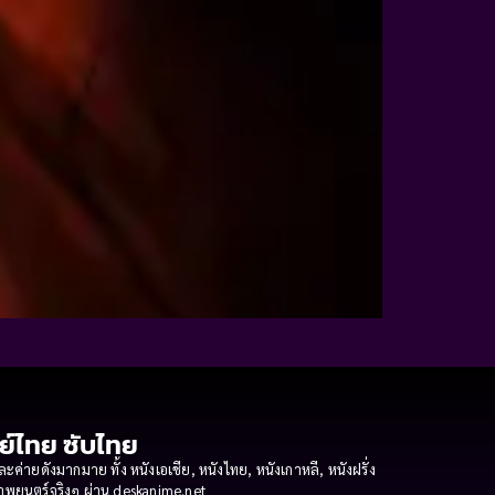
กย์ไทย ซับไทย
ายดังมากมาย ทั้ง หนังเอเชีย, หนังไทย, หนังเกาหลี, หนังฝรั่ง
งภาพยนตร์จริงๆ ผ่าน deskanime.net