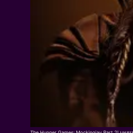
The Hunger Games: Mockingjay Part 2! บทสร