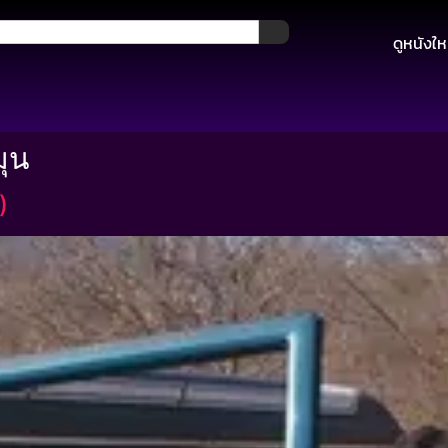
ดูหนังให
มุน
)