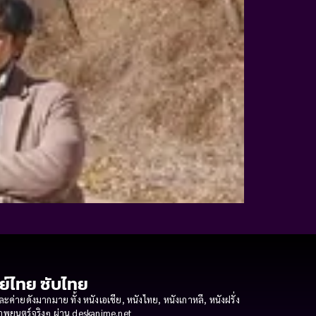
กย์ไทย ซับไทย
ายดังมากมาย ทั้ง หนังเอเชีย, หนังไทย, หนังเกาหลี, หนังฝรั่ง
งภาพยนตร์จริงๆ ผ่าน deskanime.net