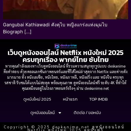
Gangubai Kathiawadi คังคุไบ หญิงแกร่งแห่งมุมไบ
Biograph […]
เว็บดูหนังออนไลน์ Netflix หนังใหม่ 2025
ครบทุกเรื่อง พากย์ไทย ซับไทย
หากคุณกำลังมองหา เว็บดูหนังออนไลน์ ที่รวมความสนุกทุกรูปแบบ deskanime
คือคำตอบ ด้วยคอลเลกชันภาพยนตร์และซีรีส์ใหม่ล่าสุดจาก Netflix และค่ายดัง
มากมาย ทั้ง หนังเอเชีย, หนังไทย, หนังเกาหลี, หนังฝรั่ง และ หนังจีน ครบทุก
รสชาติ รับชมได้แบบไม่สะดุด พร้อมคุณภาพ ดูหนังออนไลน์ฟรี ระดับ 4K ที่ทำให้
คุณเหมือนอยู่ในโรงภาพยนตร์จริงๆ ผ่าน deskanime.net
ดูหนังใหม่ 2025
หน้าแรก
TOP IMDB
ดูหนังออนไลน์
ติดต่อ / ขอหนัง
Copyright © 2025 deskanime.net ดูหนังออนไลน์
Netflix หนังใหม่ 2025 ดูหนังฟรี