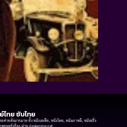
กย์ไทย ซับไทย
ายดังมากมาย ทั้ง หนังเอเชีย, หนังไทย, หนังเกาหลี, หนังฝรั่ง
งภาพยนตร์จริงๆ ผ่าน deskanime.net