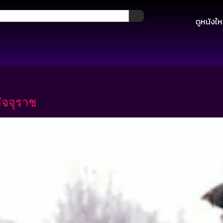
ดูหนังให
ัจจุราช