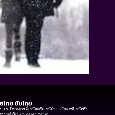
กย์ไทย ซับไทย
ายดังมากมาย ทั้ง หนังเอเชีย, หนังไทย, หนังเกาหลี, หนังฝรั่ง
งภาพยนตร์จริงๆ ผ่าน deskanime.net