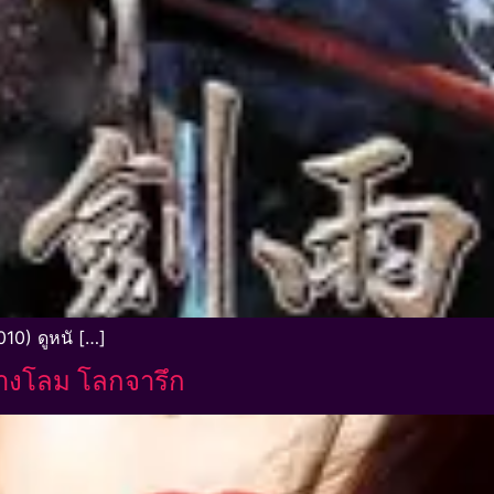
10) ดูหนั […]
างโลม โลกจารึก