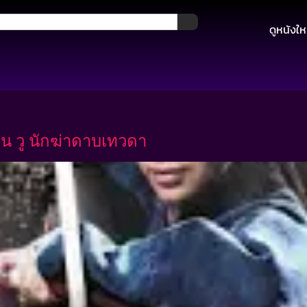
ดูหนังให
น วู นักฆ่าดาบเทวดา