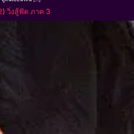
วิ่งสู้ฟัด ภาค 3