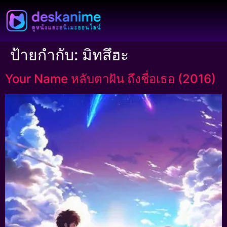
ป้ายกำกับ:
มิทสึฮะ
Your Name หลับตาฝัน ถึงชื่อเธอ (2016)