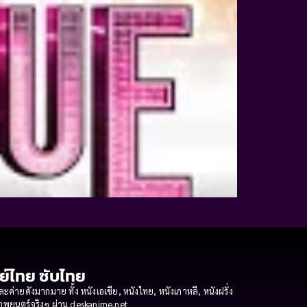
กย์ไทย ซับไทย
ายดังมากมาย ทั้ง หนังเอเชีย, หนังไทย, หนังเกาหลี, หนังฝรั่ง
งภาพยนตร์จริงๆ ผ่าน deskanime.net