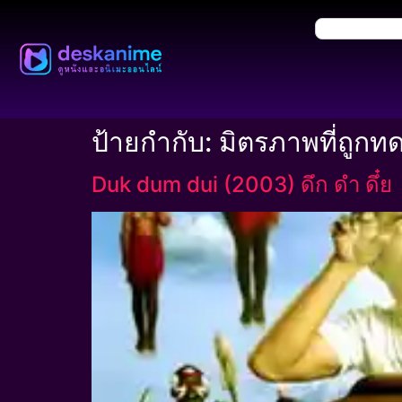
ป้ายกำกับ:
มิตรภาพที่ถูก
Duk dum dui (2003) ดึก ดำ ดึ๋ย