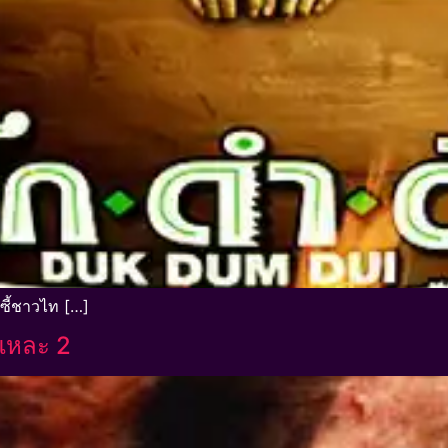
นซี้ชาวไท […]
แหละ 2