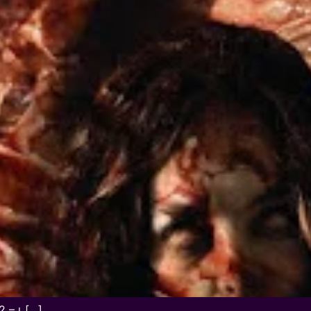
 – เ […]