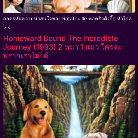
ถอดรหัสความน่าสนใจของ Ratatouille พ่อครัวตัวจี๊ด หัวใจค
[…]
Homeward Bound The Incredible
Journey (1993) 2 หมา 1 แมว ใครจะ
พรากเราไม่ได้