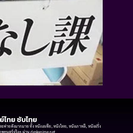
กย์ไทย ซับไทย
ายดังมากมาย ทั้ง หนังเอเชีย, หนังไทย, หนังเกาหลี, หนังฝรั่ง
งภาพยนตร์จริงๆ ผ่าน deskanime.net