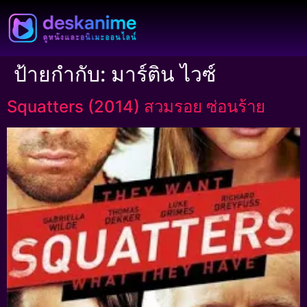
ป้ายกำกับ:
มาร์ติน ไวซ์
Squatters (2014) สวมรอย ซ่อนร้าย