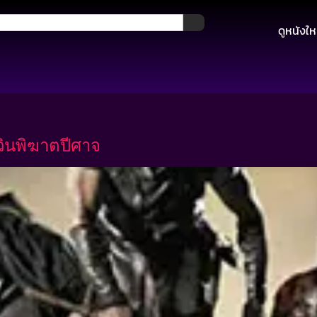
ดูหนังให
วินพิฆาตปีศาจ