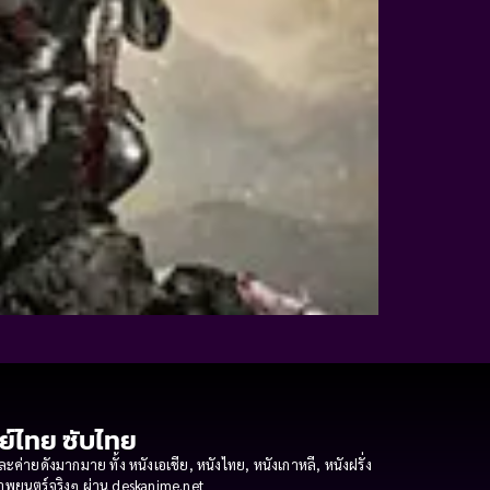
กย์ไทย ซับไทย
ายดังมากมาย ทั้ง หนังเอเชีย, หนังไทย, หนังเกาหลี, หนังฝรั่ง
งภาพยนตร์จริงๆ ผ่าน deskanime.net