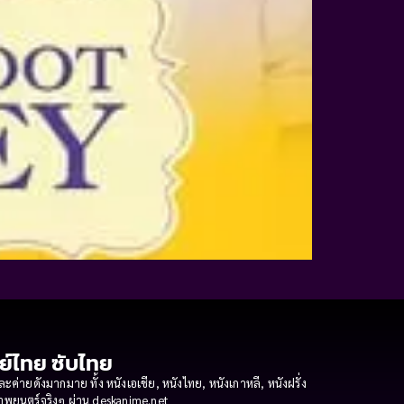
กย์ไทย ซับไทย
ายดังมากมาย ทั้ง หนังเอเชีย, หนังไทย, หนังเกาหลี, หนังฝรั่ง
งภาพยนตร์จริงๆ ผ่าน deskanime.net