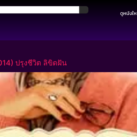
ดูหนังให
) ปรุงชีวิต ลิขิตฝัน