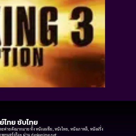
กย์ไทย ซับไทย
ายดังมากมาย ทั้ง หนังเอเชีย, หนังไทย, หนังเกาหลี, หนังฝรั่ง
งภาพยนตร์จริงๆ ผ่าน deskanime.net