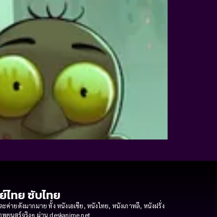
กย์ไทย ซับไทย
ายดังมากมาย ทั้ง หนังเอเชีย, หนังไทย, หนังเกาหลี, หนังฝรั่ง
งภาพยนตร์จริงๆ ผ่าน deskanime.net