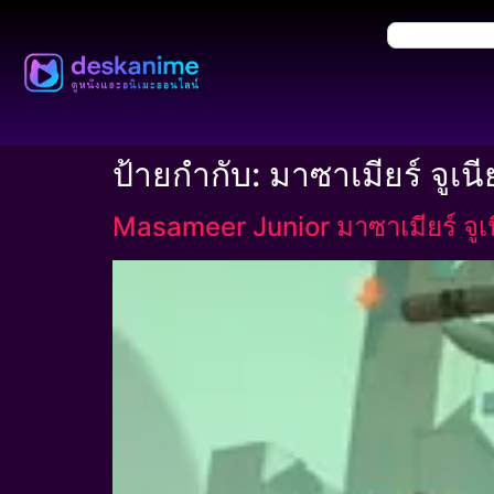
ป้ายกำกับ:
มาซาเมียร์ จูเนี
Masameer Junior มาซาเมียร์ จูเน