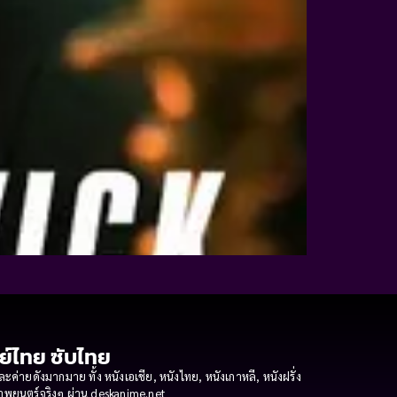
กย์ไทย ซับไทย
ายดังมากมาย ทั้ง หนังเอเชีย, หนังไทย, หนังเกาหลี, หนังฝรั่ง
งภาพยนตร์จริงๆ ผ่าน deskanime.net