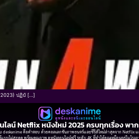
2023) ปฏิบั […]
นไลน์ Netflix หนังใหม่ 2025 ครบทุกเรื่อง พา
 deskanime คือคำตอบ ด้วยคอลเลกชันภาพยนตร์และซีรีส์ใหม่ล่าสุดจาก Netflix และค่
้แบบไม่สะดุด พร้อมคุณภาพ ดูหนังออนไลน์ฟรี ระดับ 4K ที่ทำให้คุณเหมือนอยู่ในโร