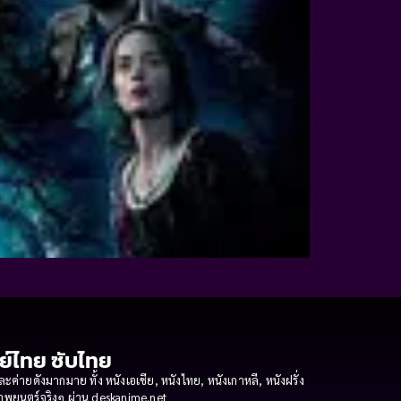
กย์ไทย ซับไทย
ายดังมากมาย ทั้ง หนังเอเชีย, หนังไทย, หนังเกาหลี, หนังฝรั่ง
งภาพยนตร์จริงๆ ผ่าน deskanime.net