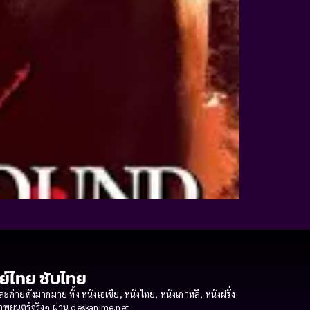
กย์ไทย ซับไทย
ายดังมากมาย ทั้ง หนังเอเชีย, หนังไทย, หนังเกาหลี, หนังฝรั่ง
งภาพยนตร์จริงๆ ผ่าน deskanime.net