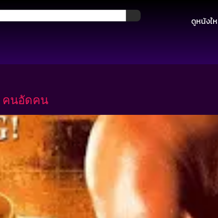
ดูหนังให
ะ คนอัดคน