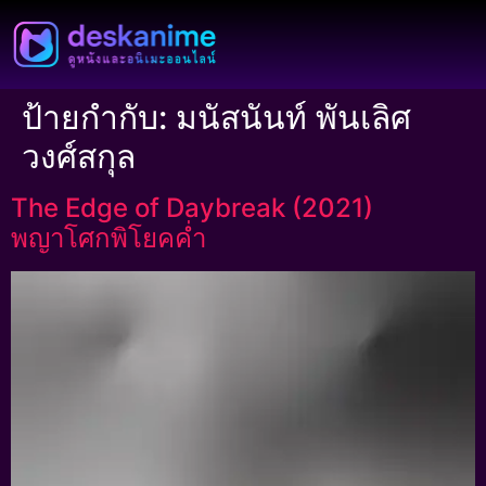
ป้ายกำกับ:
มนัสนันท์ พันเลิศ
วงศ์สกุล
The Edge of Daybreak (2021)
พญาโศกพิโยคค่ำ