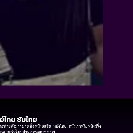
กย์ไทย ซับไทย
ายดังมากมาย ทั้ง หนังเอเชีย, หนังไทย, หนังเกาหลี, หนังฝรั่ง
งภาพยนตร์จริงๆ ผ่าน deskanime.net