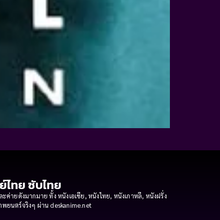
กย์ไทย ซับไทย
ายดังมากมาย ทั้ง หนังเอเชีย, หนังไทย, หนังเกาหลี, หนังฝรั่ง
งภาพยนตร์จริงๆ ผ่าน deskanime.net