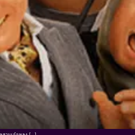
เลสาบเอ๋อหลง […]