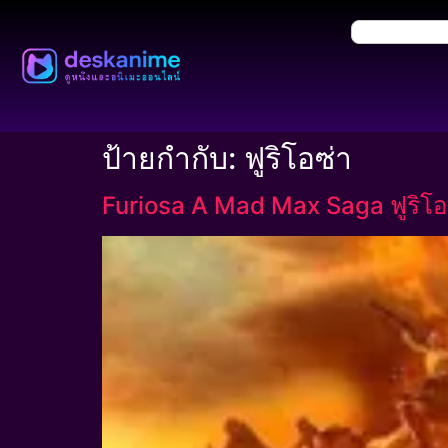
ป้ายกำกับ:
ฟูริโอซ่า
Furiosa A Mad Max Saga ฟูริโอ