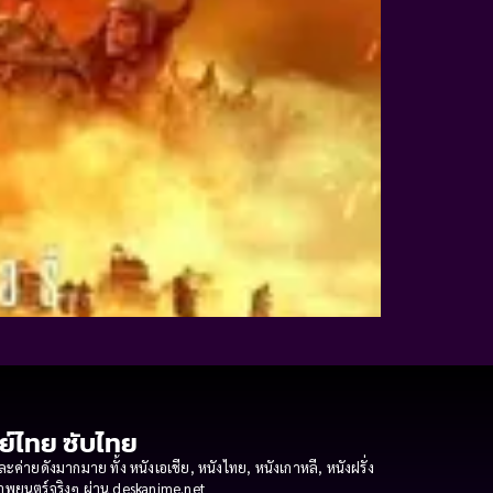
กย์ไทย ซับไทย
ายดังมากมาย ทั้ง หนังเอเชีย, หนังไทย, หนังเกาหลี, หนังฝรั่ง
งภาพยนตร์จริงๆ ผ่าน deskanime.net