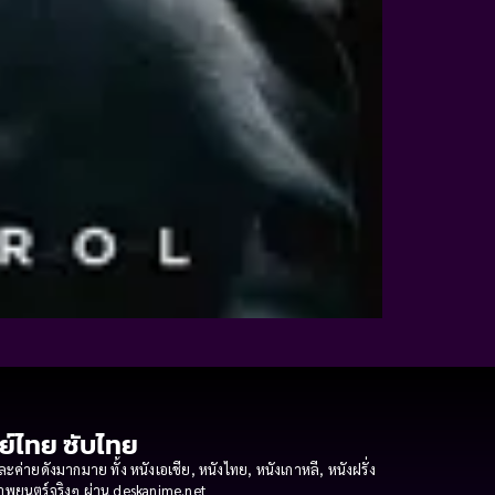
กย์ไทย ซับไทย
ายดังมากมาย ทั้ง หนังเอเชีย, หนังไทย, หนังเกาหลี, หนังฝรั่ง
งภาพยนตร์จริงๆ ผ่าน deskanime.net