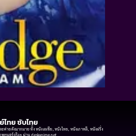
กย์ไทย ซับไทย
ายดังมากมาย ทั้ง หนังเอเชีย, หนังไทย, หนังเกาหลี, หนังฝรั่ง
งภาพยนตร์จริงๆ ผ่าน deskanime.net