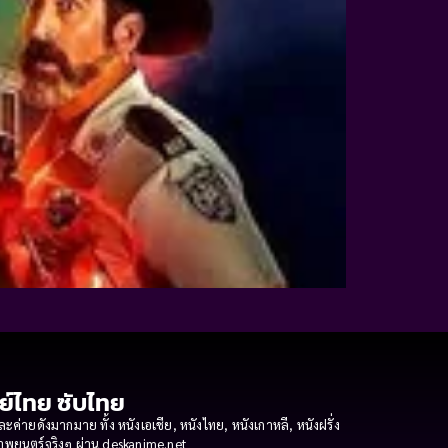
กย์ไทย ซับไทย
ายดังมากมาย ทั้ง หนังเอเชีย, หนังไทย, หนังเกาหลี, หนังฝรั่ง
งภาพยนตร์จริงๆ ผ่าน deskanime.net