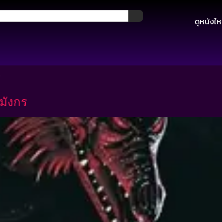
ดูหนังให
ร
มังกร