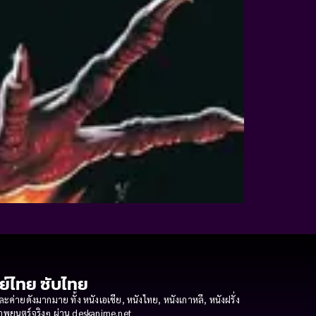
กย์ไทย ซับไทย
ายดังมากมาย ทั้ง หนังเอเชีย, หนังไทย, หนังเกาหลี, หนังฝรั่ง
งภาพยนตร์จริงๆ ผ่าน deskanime.net