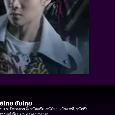
กย์ไทย ซับไทย
ายดังมากมาย ทั้ง หนังเอเชีย, หนังไทย, หนังเกาหลี, หนังฝรั่ง
งภาพยนตร์จริงๆ ผ่าน deskanime.net