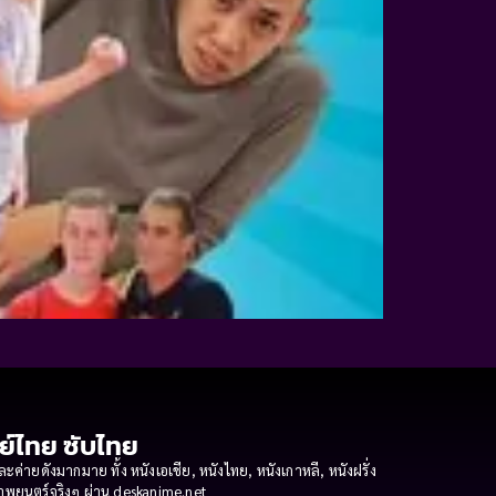
กย์ไทย ซับไทย
ายดังมากมาย ทั้ง หนังเอเชีย, หนังไทย, หนังเกาหลี, หนังฝรั่ง
งภาพยนตร์จริงๆ ผ่าน deskanime.net