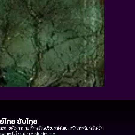
กย์ไทย ซับไทย
ายดังมากมาย ทั้ง หนังเอเชีย, หนังไทย, หนังเกาหลี, หนังฝรั่ง
งภาพยนตร์จริงๆ ผ่าน deskanime.net